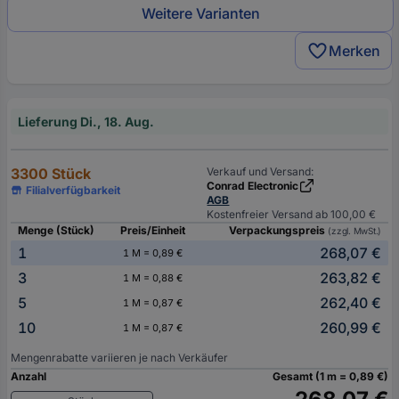
Weitere Varianten
Merken
Lieferung Di., 18. Aug.
3300 Stück
Verkauf und Versand:
Conrad Electronic
Filialverfügbarkeit
AGB
Kostenfreier Versand ab 100,00 €
Menge (Stück)
Preis/Einheit
Verpackungspreis
(zzgl. MwSt.)
1
268,07 €
1 M = 0,89 €
3
263,82 €
1 M = 0,88 €
5
262,40 €
1 M = 0,87 €
10
260,99 €
1 M = 0,87 €
Mengenrabatte variieren je nach Verkäufer
Anzahl
Gesamt (1 m = 0,89 €)