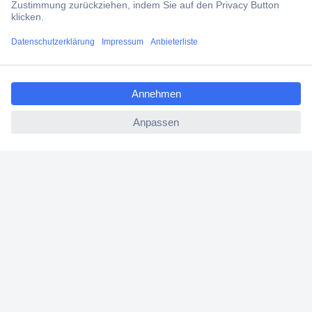
Filialen
ccp.user.init.failed.titl
Versandkostenfrei ab 100,00 € zzgl. MwSt. **
e
Angebotsservice
ccp.user.init.failed
Beschaffungsservice
Für Geschäftskunden
E-Procurement
Open Catalog Interface (OCI)
Conrad Smart Procure (CSP)
Für Verkäufer