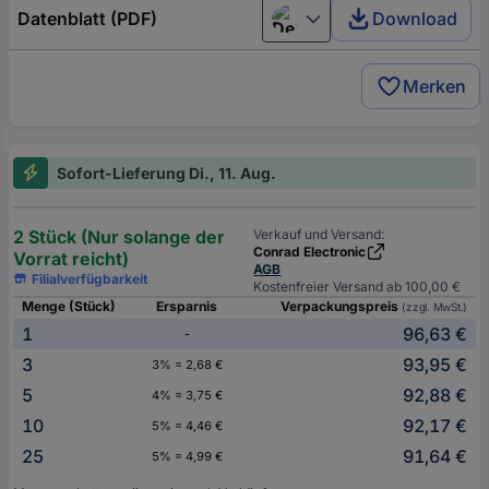
Datenblatt (PDF)
Download
Deutsch (Deutschland)
Merken
Sofort-Lieferung Di., 11. Aug.
2 Stück (Nur solange der
Verkauf und Versand:
Conrad Electronic
Vorrat reicht)
AGB
Filialverfügbarkeit
Kostenfreier Versand ab 100,00 €
Menge (Stück)
Ersparnis
Verpackungspreis
(zzgl. MwSt.)
1
96,63 €
-
3
93,95 €
3% = 2,68 €
5
92,88 €
4% = 3,75 €
10
92,17 €
5% = 4,46 €
25
91,64 €
5% = 4,99 €