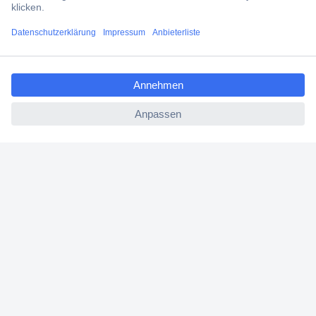
Filialen
ccp.user.init.failed.titl
Versandkostenfrei ab 100,00 € zzgl. MwSt. **
e
Angebotsservice
ccp.user.init.failed
Beschaffungsservice
Für Geschäftskunden
E-Procurement
Open Catalog Interface (OCI)
Conrad Smart Procure (CSP)
Für Verkäufer