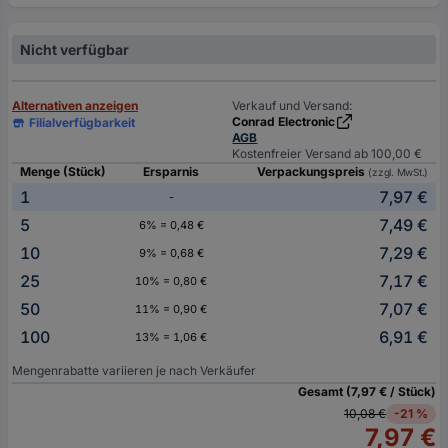
Nicht verfügbar
Alternativen anzeigen
Verkauf und Versand:
Conrad Electronic
Filialverfügbarkeit
AGB
Kostenfreier Versand ab 100,00 €
Menge (Stück)
Ersparnis
Verpackungspreis
(zzgl. MwSt.)
1
7,97 €
-
5
7,49 €
6% = 0,48 €
10
7,29 €
9% = 0,68 €
25
7,17 €
10% = 0,80 €
50
7,07 €
11% = 0,90 €
100
6,91 €
13% = 1,06 €
Mengenrabatte variieren je nach Verkäufer
Gesamt (7,97 € / Stück)
10,08 €
-21 %
7,97 €