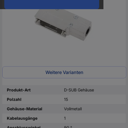
oder
eine
Hst.-
Teile-
Nr.
ein
Weitere Varianten
Produkt-Art
D-SUB Gehäuse
Polzahl
15
Gehäuse-Material
Vollmetall
Kabelausgänge
1
Anschlusswinkel
90 °