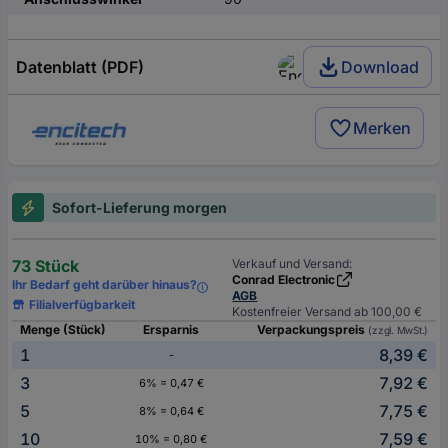
Datenblatt (PDF)
Download
Merken
Sofort-Lieferung morgen
73 Stück
Verkauf und Versand:
Conrad Electronic
Ihr Bedarf geht darüber hinaus?
AGB
Filialverfügbarkeit
Kostenfreier Versand ab 100,00 €
Menge (Stück)
Ersparnis
Verpackungspreis
(zzgl. MwSt.)
1
8,39 €
-
3
7,92 €
6% = 0,47 €
5
7,75 €
8% = 0,64 €
10
7,59 €
10% = 0,80 €