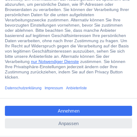
Der Conrad Newsletter
Jetzt anmelden und exklusive Aktionen,
aktuelle News und Angebote immer zuerst
erhalten.
Jetzt anmelden
Filialen
Versandkostenfrei ab 100,00 € zzgl. MwSt. **
ccp.user.init.failed.titl
Angebotsservice
e
Beschaffungsservice
ccp.user.init.failed
Für Geschäftskunden