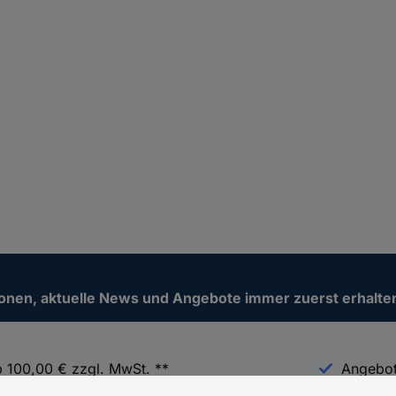
ionen, aktuelle News und Angebote immer zuerst erhalte
b 100,00 € zzgl. MwSt. **
Angebot