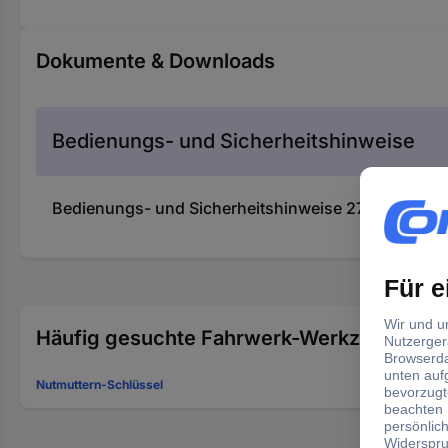
Dokumente & Downloads
Bedienungs- und Sicherheitshinweise
Bedienungs- und Sicherheitshinweise 2736455 Ersa
Häufig gesuchte Fahrwerk-Werkzeuge:
Nutmuttern-Schlüssel