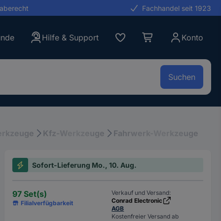
gaberecht
Fachhandel seit 1923
unde
Hilfe & Support
Konto
Suchen
erkzeuge
Kfz-Werkzeuge
Fahrwerk-Werkzeuge
Sofort-Lieferung Mo., 10. Aug.
97 Set(s)
Verkauf und Versand:
Conrad Electronic
Filialverfügbarkeit
AGB
Kostenfreier Versand ab