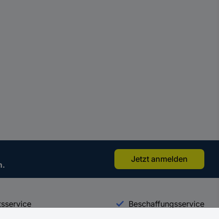
Jetzt anmelden
n.
sservice
Beschaffungsservice