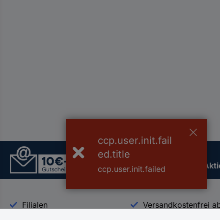
ccp.user.init.fail
Der Conrad Newsletter
ed.title
Jetzt anmelden und exklusive Akt
ccp.user.init.failed
Filialen
Versandkostenfrei a