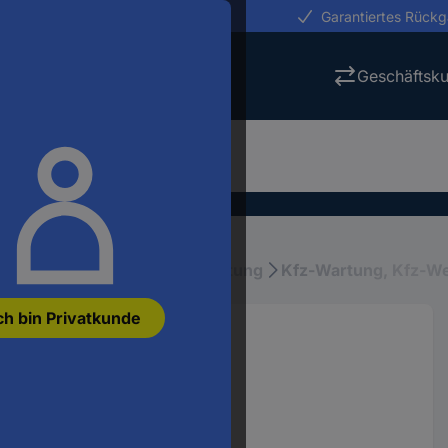
erungen in 24h
Garantiertes Rück
Geschäftsk
fz-Pflege, Wartung & Ausstattung
Kfz-Wartung, Kfz-W
ch bin Privatkunde
 150.1072
5