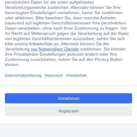
Der Conrad Newsletter
Jetzt anmelden und exklusive Aktionen,
aktuelle News und Angebote immer zuerst
erhalten.
Jetzt anmelden
Filialen
Versandkostenfrei ab 100,00 € zzgl. MwSt. **
ccp.user.init.failed.titl
Angebotsservice
e
Beschaffungsservice
ccp.user.init.failed
Für Geschäftskunden
E-Procurement