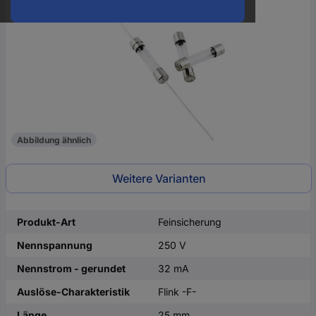
oder
eine
Hst.-
Teile-
Nr.
ein
Abbildung ähnlich
Weitere Varianten
Produkt-Art
Feinsicherung
Nennspannung
250 V
Nennstrom - gerundet
32 mA
Auslöse-Charakteristik
Flink -F-
Länge
25 mm