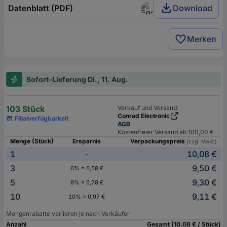
Datenblatt (PDF)
Download
Merken
Sofort-Lieferung Di., 11. Aug.
103 Stück
Verkauf und Versand:
Conrad Electronic
Filialverfügbarkeit
AGB
Kostenfreier Versand ab 100,00 €
Menge (Stück)
Ersparnis
Verpackungspreis
(zzgl. MwSt.)
1
10,08 €
-
3
9,50 €
6% = 0,58 €
5
9,30 €
8% = 0,78 €
10
9,11 €
10% = 0,97 €
Mengenrabatte variieren je nach Verkäufer
Anzahl
Gesamt (10,08 € / Stück)