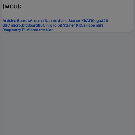
(MCU):
Arduino Boards
Arduino Nano
Arduino Starter Kit
ATMega328
BBC micro:bit Board
BBC micro:bit Starter Kit
Calliope mini
Raspberry Pi Microcontroller