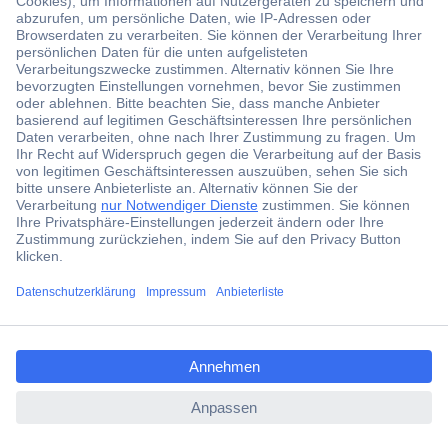
Der Conrad Newsletter
Jetzt anmelden und exklusive Aktionen,
aktuelle News und Angebote immer zuerst
erhalten.
Jetzt anmelden
ccp.user.init.failed.titl
Filialen
e
Versandkostenfrei ab 100,00 € zzgl. MwSt. **
ccp.user.init.failed
Angebotsservice
Beschaffungsservice