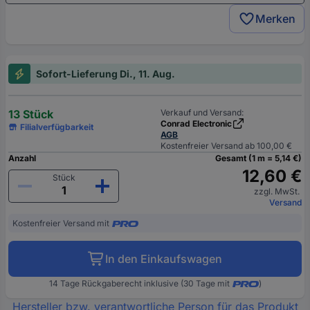
Merken
Sofort-Lieferung Di., 11. Aug.
13 Stück
Verkauf und Versand:
Conrad Electronic
Filialverfügbarkeit
AGB
Kostenfreier Versand ab 100,00 €
Anzahl
Gesamt (1 m = 5,14 €)
12,60 €
Stück
zzgl. MwSt.
Versand
Kostenfreier Versand mit
In den Einkaufswagen
14 Tage Rückgaberecht inklusive (30 Tage mit
)
Hersteller bzw. verantwortliche Person für das Produkt