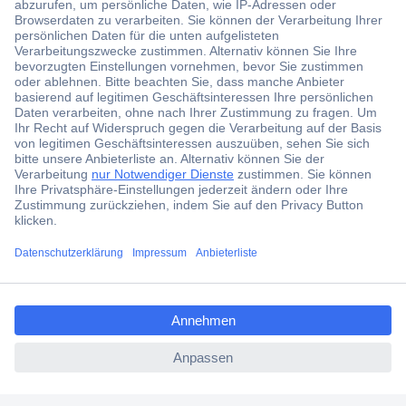
Der Conrad Newsletter
Jetzt anmelden und exklusive Aktionen,
aktuelle News und Angebote immer zuerst
erhalten.
Jetzt anmelden
Filialen
Versandkostenfrei ab 100,00 € zzgl. MwSt. **
ccp.user.init.failed.titl
Angebotsservice
e
Beschaffungsservice
ccp.user.init.failed
Für Geschäftskunden