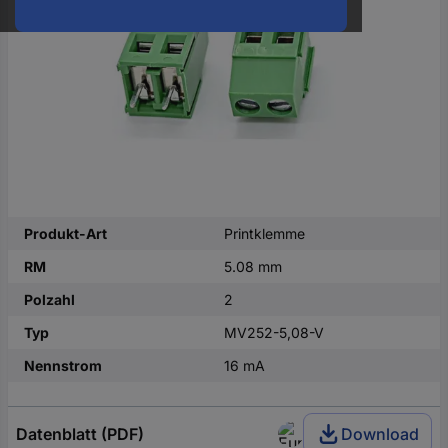
oder
eine
Hst.-
Teile-
Nr.
ein
Produkt-Art
Printklemme
RM
5.08 mm
Polzahl
2
Typ
MV252-5,08-V
Nennstrom
16 mA
Datenblatt (PDF)
Download