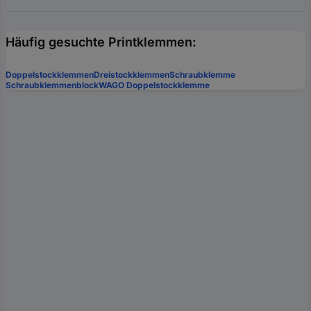
Häufig gesuchte Printklemmen:
Doppelstockklemmen
Dreistockklemmen
Schraubklemme
Schraubklemmenblock
WAGO Doppelstockklemme