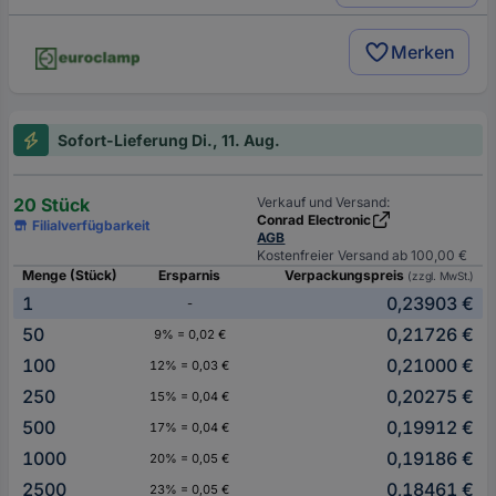
Merken
Sofort-Lieferung Di., 11. Aug.
20 Stück
Verkauf und Versand:
Conrad Electronic
Filialverfügbarkeit
AGB
Kostenfreier Versand ab 100,00 €
Menge (Stück)
Ersparnis
Verpackungspreis
(zzgl. MwSt.)
1
0,23903 €
-
50
0,21726 €
9% = 0,02 €
100
0,21000 €
12% = 0,03 €
250
0,20275 €
15% = 0,04 €
500
0,19912 €
17% = 0,04 €
1000
0,19186 €
20% = 0,05 €
2500
0,18461 €
23% = 0,05 €