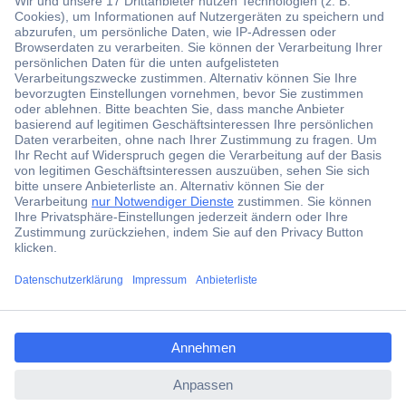
Der Conrad Newsletter
Jetzt anmelden und exklusive Aktionen,
aktuelle News und Angebote immer zuerst
erhalten.
Jetzt anmelden
ccp.user.init.failed.titl
Filialen
e
Versandkostenfrei ab 100,00 € zzgl. MwSt. **
ccp.user.init.failed
Angebotsservice
Beschaffungsservice