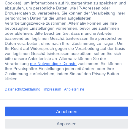
Der Conrad Newsletter
Jetzt anmelden und exklusive Aktionen,
aktuelle News und Angebote immer zuerst
erhalten.
Jetzt anmelden
ccp.user.init.failed.titl
Filialen
e
Versandkostenfrei ab 100,00 € zzgl. MwSt. **
ccp.user.init.failed
Angebotsservice
Beschaffungsservice