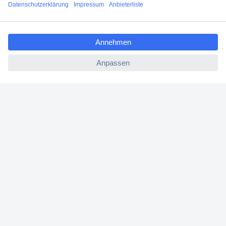
Filialen
ccp.user.init.failed.titl
Versandkostenfrei ab 100,00 € zzgl. MwSt. **
e
Angebotsservice
ccp.user.init.failed
Beschaffungsservice
Für Geschäftskunden
E-Procurement
Open Catalog Interface (OCI)
Conrad Smart Procure (CSP)
Für Verkäufer
Für Affiliate