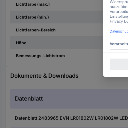
Lichtfarbe (max.)
Lichtfarbe (min.)
Lichtfarben-Bereich
Höhe
Bemessungs-Lichtstrom
Dokumente & Downloads
Datenblatt
Datenblatt 2483965 EVN LR01802W LR01802W LED-W