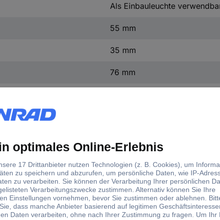
Als Einbauleuchte verwendba
55 mm
35 mm
76 mm
IP44
IP44
Weiß
Edelstahl
n.rel
Ja