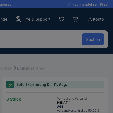
gaberecht
Fachhandel seit 1923
unde
Hilfe & Support
Konto
Suchen
uchten
Einbaustrahler
Sofort-Lieferung Di., 11. Aug.
6 Stück
Verkauf und Versand:
HEKA
AGB
versandkostenfrei ab 50,00 €