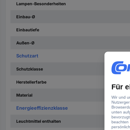
Lampen-Besonderheiten
Einbau-Ø
Einbautiefe
Außen-Ø
Schutzart
Schutzklasse
Herstellerfarbe
Material
Energieeffizienzklasse
Leuchtmittel enthalten