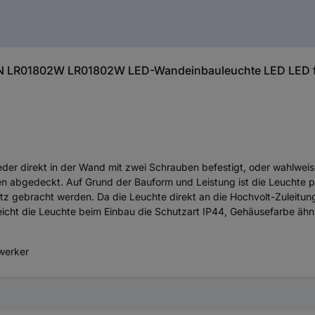
N LR01802W LR01802W LED-Wandeinbauleuchte LED LED fe
eder direkt in der Wand mit zwei Schrauben befestigt, oder wahlwei
abgedeckt. Auf Grund der Bauform und Leistung ist die Leuchte pe
gebracht werden. Da die Leuchte direkt an die Hochvolt-Zuleitung a
eicht die Leuchte beim Einbau die Schutzart IP44, Gehäusefarbe äh
dwerker