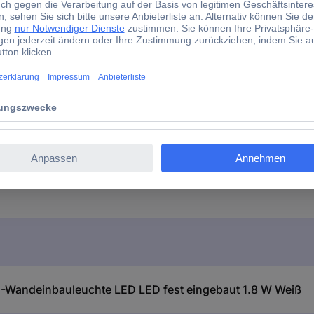
3000 K
3000 K
3000 - 3000 K
40 mm
55 lm
andeinbauleuchte LED LED fest eingebaut 1.8 W Weiß