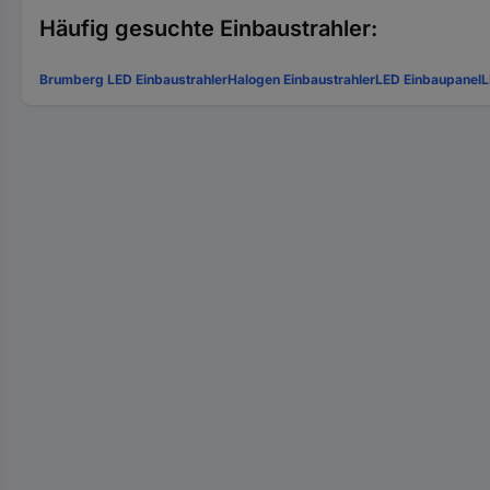
Häufig gesuchte Einbaustrahler:
Brumberg LED Einbaustrahler
Halogen Einbaustrahler
LED Einbaupanel
L