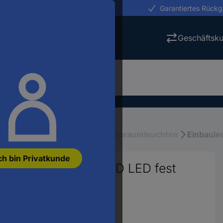
erungen in 24h
Garantiertes Rück
Geschäftsk
tung
Innenbeleuchtung, Wohnraumleuchten
Einbaule
ch bin Privatkunde
einbauleuchte LED LED fest
965