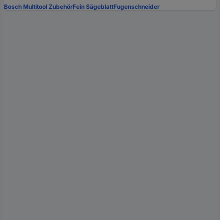
Bosch Multitool Zubehör
Fein Sägeblatt
Fugenschneider