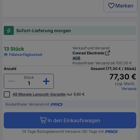
Merken
Sofort-Lieferung morgen
13 Stück
Verkauf und Versand:
Conrad Electronic
Filialverfügbarkeit
AGB
Kostenfreier Versand ab 100,00 €
Anzahl
Gesamt (77,30 € / Stück)
77,30 €
Stück
zzgl. MwSt.
Versand
48 Monate Langzeit-Garantie
nur 9,90 €
Kostenfreier Versand mit
In den Einkaufswagen
14 Tage Rückgaberecht inklusive (30 Tage mit
)