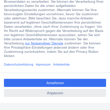
Der Conrad Newsletter
Jetzt anmelden und exklusive Aktionen,
aktuelle News und Angebote immer zuerst
erhalten.
Jetzt anmelden
Filialen
Versandkostenfrei ab 100,00 € zzgl. MwSt. **
ccp.user.init.failed.titl
Angebotsservice
e
Beschaffungsservice
ccp.user.init.failed
Für Geschäftskunden