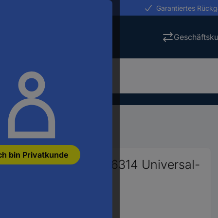
erungen in 24h
Garantiertes Rück
Geschäftsk
Gehäuse
ch bin Privatkunde
outs Grey cover 6016314 Universal-
at Lichtgrau (RAL 7