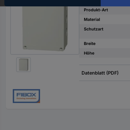
Hst.-
Teile-
Produkt-Art
Nr.
Material
ein
Schutzart
Breite
Höhe
Datenblatt (PDF)