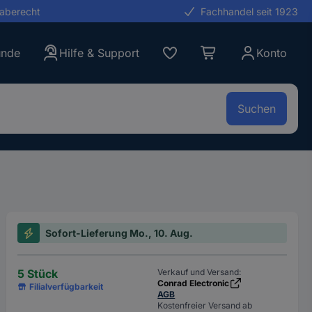
gaberecht
Fachhandel seit 1923
unde
Hilfe & Support
Konto
Suchen
Sofort-Lieferung Mo., 10. Aug.
5 Stück
Verkauf und Versand:
Conrad Electronic
Filialverfügbarkeit
AGB
Kostenfreier Versand ab