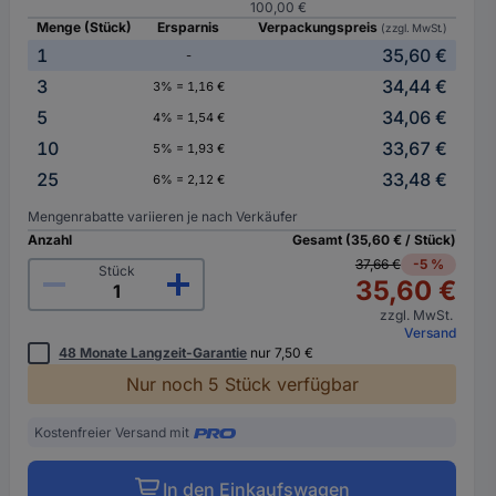
100,00 €
Menge (Stück)
Ersparnis
Verpackungspreis
(zzgl. MwSt.)
1
35,60 €
-
3
34,44 €
3% = 1,16 €
5
34,06 €
4% = 1,54 €
10
33,67 €
5% = 1,93 €
25
33,48 €
6% = 2,12 €
Mengenrabatte variieren je nach Verkäufer
Anzahl
Gesamt (35,60 € / Stück)
37,66 €
-5 %
Stück
35,60 €
zzgl. MwSt.
Versand
48 Monate Langzeit-Garantie
nur 7,50 €
Nur noch 5 Stück verfügbar
Kostenfreier Versand mit
In den Einkaufswagen