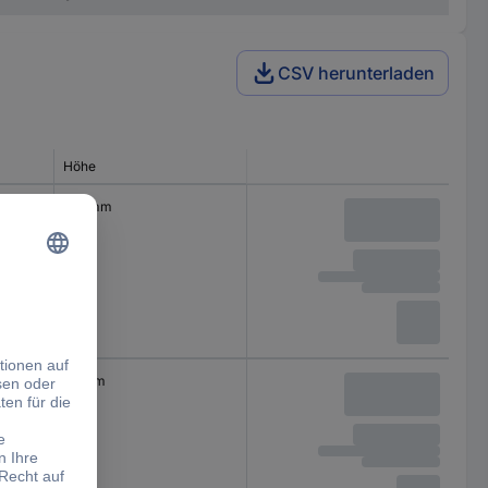
CSV herunterladen
Höhe
0 x 100
100 mm
0 x 80
80 mm