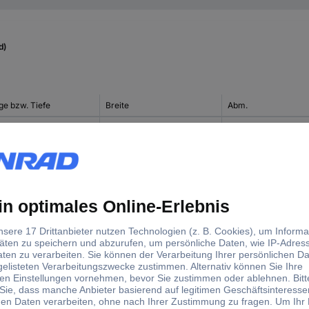
d)
ge bzw. Tiefe
Breite
Abm.
 mm
560 mm
(L x B x H) 760 x 56
mm
 mm
280 mm
(L x B x H) 280 x 28
mm