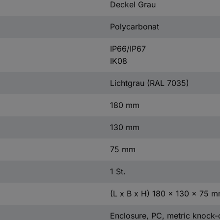
Deckel Grau
Polycarbonat
IP66/IP67
IK08
Lichtgrau (RAL 7035)
180 mm
130 mm
75 mm
1 St.
(L x B x H) 180 x 130 x 75 
Enclosure, PC, metric knock-