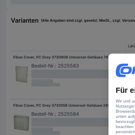
Varianten
(Alle Angaben sind zzgl. gesetzl. MwSt., zzgl. Versan
Län
Fibox Cover, PC Grey 3730908 Universal-Gehäuse 760 x 560 x 100 Polycarbonat Lichtgrau (RAL 7035) 1 St.
760
Bestell-Nr.:
2525583
Fibox Cover, PC Grey 3730558 Universal-Gehäuse 280 x 280 x 80 Polycarbonat Lichtgrau (RAL 7035) 1 St.
280
Bestell-Nr.:
2525584