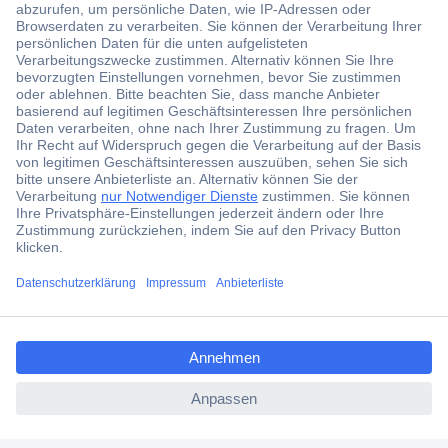
Der Conrad Newsletter
Jetzt anmelden und exklusive Aktionen,
aktuelle News und Angebote immer zuerst
erhalten.
Jetzt anmelden
ccp.user.init.failed.titl
Filialen
e
Versandkostenfrei ab 100,00 € zzgl. MwSt. **
ccp.user.init.failed
Angebotsservice
Beschaffungsservice