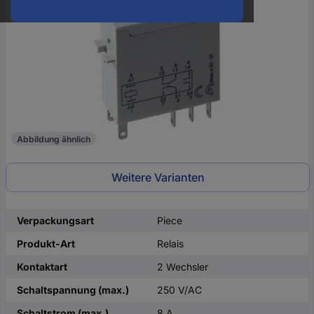
oder
eine
Hst.-
Teile-
Nr.
ein
Abbildung ähnlich
Weitere Varianten
Verpackungsart
Piece
Produkt-Art
Relais
Kontaktart
2 Wechsler
Schaltspannung (max.)
250 V/AC
Schaltstrom (max.)
8 A