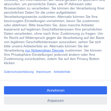
Der Conrad Newsletter
Jetzt anmelden und exklusive Aktionen,
aktuelle News und Angebote immer zuerst
erhalten.
Jetzt anmelden
Filialen
Versandkostenfrei ab 100,00 € zzgl. MwSt. **
ccp.user.init.failed.titl
Angebotsservice
e
Beschaffungsservice
ccp.user.init.failed
Für Geschäftskunden