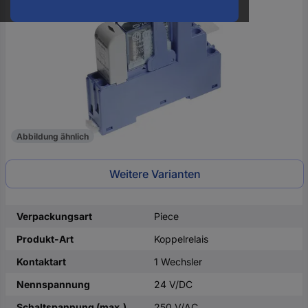
oder
eine
Hst.-
Teile-
Nr.
ein
Abbildung ähnlich
Weitere Varianten
Verpackungsart
Piece
Produkt-Art
Koppelrelais
Kontaktart
1 Wechsler
Nennspannung
24 V/DC
Schaltspannung (max.)
250 V/AC