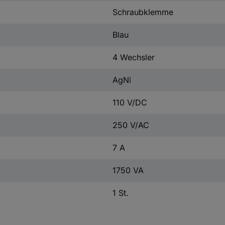
Schraubklemme
Blau
4 Wechsler
AgNi
110 V/DC
250 V/AC
7 A
1750 VA
1 St.