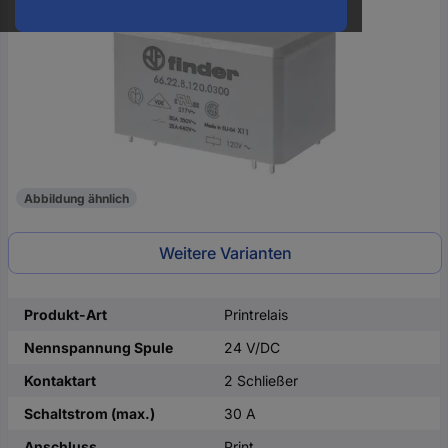
oder
eine
Hst.-
Teile-
Nr.
ein
Abbildung ähnlich
Weitere Varianten
Produkt-Art
Printrelais
Nennspannung Spule
24 V/DC
Kontaktart
2 Schließer
Schaltstrom (max.)
30 A
Anschluss
Print