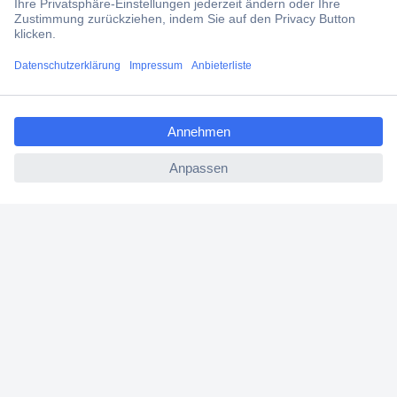
erhalten.
Jetzt anmelden
ccp.user.init.failed.titl
e
Filialen
ccp.user.init.failed
Versandkostenfrei ab 100,00 € zzgl. MwSt. **
Angebotsservice
Beschaffungsservice
Für Geschäftskunden
E-Procurement
Open Catalog Interface (OCI)
Conrad Smart Procure (CSP)