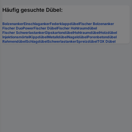
Häufig gesuchte Dübel:
Bolzenanker
Einschlaganker
Federklappdübel
Fischer Bolzenanker
Fischer DuoPower
Fischer Dübel
Fischer Hohlraumdübel
Fischer Schwerlastanker
Gipskartondübel
Hohlraumdübel
Holzdübel
Injektionsmörtel
Kippdübel
Metalldübel
Nageldübel
Porenbetondübel
Rahmendübel
Schlagdübel
Schwerlastanker
Spreizdübel
TOX Dübel