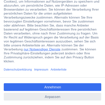
Der Conrad Newsletter
Jetzt anmelden und exklusive Aktionen,
aktuelle News und Angebote immer zuerst
erhalten.
Jetzt anmelden
ccp.user.init.failed.titl
Filialen
e
Versandkostenfrei ab 100,00 € zzgl. MwSt. **
ccp.user.init.failed
Angebotsservice
Beschaffungsservice