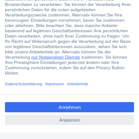
Der Conrad Newsletter
Jetzt anmelden und exklusive Aktionen,
aktuelle News und Angebote immer zuerst
erhalten.
Jetzt anmelden
ccp.user.init.failed.titl
Filialen
e
Versandkostenfrei ab 100,00 € zzgl. MwSt. **
ccp.user.init.failed
Angebotsservice
Beschaffungsservice