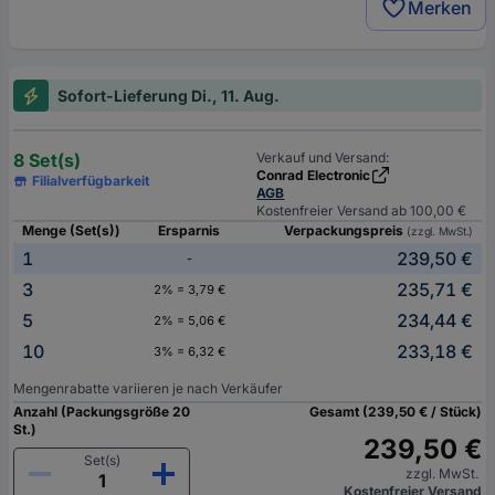
Merken
Sofort-Lieferung Di., 11. Aug.
8 Set(s)
Verkauf und Versand:
Conrad Electronic
Filialverfügbarkeit
AGB
Kostenfreier Versand ab 100,00 €
Menge (Set(s))
Ersparnis
Verpackungspreis
(zzgl. MwSt.)
1
239,50 €
-
3
235,71 €
2% = 3,79 €
5
234,44 €
2% = 5,06 €
10
233,18 €
3% = 6,32 €
Mengenrabatte variieren je nach Verkäufer
Anzahl (Packungsgröße 20
Gesamt (239,50 € / Stück)
St.)
239,50 €
Set(s)
zzgl. MwSt.
Kostenfreier Versand