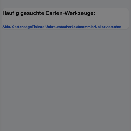
Häufig gesuchte Garten-Werkzeuge:
Akku Gartensäge
Fiskars Unkrautstecher
Laubsammler
Unkrautstecher