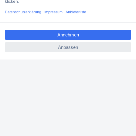
Filialen
ccp.user.init.failed.titl
Versandkostenfrei ab 100,00 € zzgl. MwSt. **
e
Angebotsservice
ccp.user.init.failed
Beschaffungsservice
Für Geschäftskunden
E-Procurement
Open Catalog Interface (OCI)
Conrad Smart Procure (CSP)
Für Verkäufer
Für Affiliate