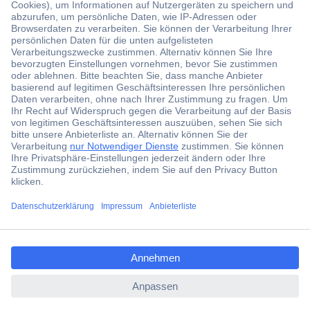
Der Conrad Newsletter
Jetzt anmelden und exklusive Aktionen,
aktuelle News und Angebote immer zuerst
erhalten.
Jetzt anmelden
ccp.user.init.failed.titl
Filialen
e
Versandkostenfrei ab 100,00 € zzgl. MwSt. **
ccp.user.init.failed
Angebotsservice
Beschaffungsservice