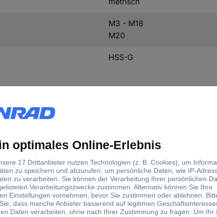
metrisch
M3 - M18
M20
HSS-G
d)
inde-Maß
- M18
0