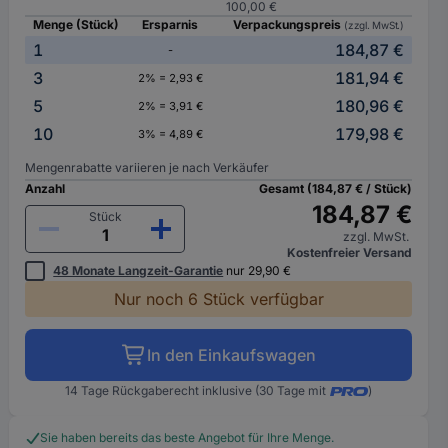
100,00 €
Menge (Stück)
Ersparnis
Verpackungspreis
(zzgl. MwSt.)
1
184,87 €
-
3
181,94 €
2% = 2,93 €
5
180,96 €
2% = 3,91 €
10
179,98 €
3% = 4,89 €
Mengenrabatte variieren je nach Verkäufer
Anzahl
Gesamt (184,87 € / Stück)
184,87 €
Stück
zzgl. MwSt.
Kostenfreier Versand
48 Monate Langzeit-Garantie
nur 29,90 €
Nur noch 6 Stück verfügbar
In den Einkaufswagen
14 Tage Rückgaberecht inklusive (30 Tage mit
)
Sie haben bereits das beste Angebot für Ihre Menge.