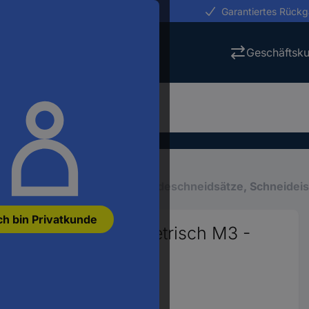
erungen in 24h
Garantiertes Rück
Geschäftsk
Gewindeschneider
Gewindeschneidsätze, Schneidei
ch bin Privatkunde
 56teilig HSS-G metrisch M3 -
73