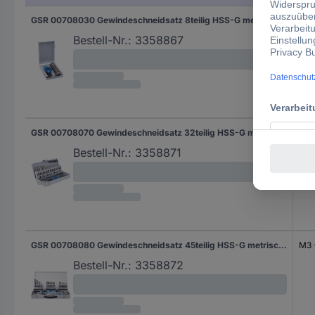
GSR 00708030 Gewindeschneidsatz 8teilig HSS-G metrisch M3 - M12
M3 
Bestell-Nr.:
3358867
GSR 00708070 Gewindeschneidsatz 32teilig HSS-G metrisch M3 - M12
M3 
Bestell-Nr.:
3358871
GSR 00708080 Gewindeschneidsatz 45teilig HSS-G metrisch M3 - M12
M3 
Bestell-Nr.:
3358872