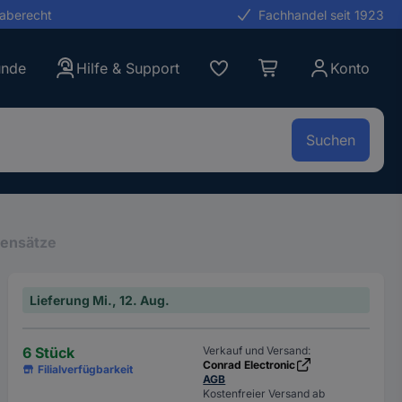
gaberecht
Fachhandel seit 1923
unde
Hilfe & Support
Konto
Suchen
sensätze
Lieferung Mi., 12. Aug.
6 Stück
Verkauf und Versand:
Conrad Electronic
Filialverfügbarkeit
AGB
Kostenfreier Versand ab