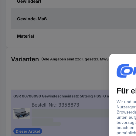
Gewindeart
Gewinde-Maß
Material
Varianten
(Alle Angaben sind zzgl. gesetzl. MwSt., zzgl. Versan
Gew
GSR 00708090 Gewindeschneidsatz 56teilig HSS-G metrisch M3 - M18, M20
M3 
M2
Bestell-Nr.:
3358873
Dieser Artikel