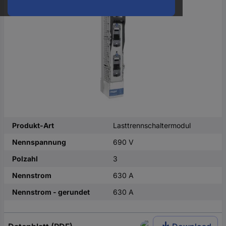
oder
eine
Hst.-
Teile-
Nr.
ein
Produkt-Art
Lasttrennschaltermodul
Nennspannung
690 V
Polzahl
3
Nennstrom
630 A
Nennstrom - gerundet
630 A