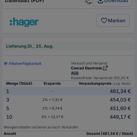
Datenblatt (PDF)
Download
Merken
Lieferung Di., 25. Aug.
Verkauf und Versand:
Filialverfügbarkeit
Conrad Electronic
AGB
Kostenfreier Versand ab 100,00 €
Menge (Stück)
Ersparnis
Verpackungspreis
(zzgl. MwSt.)
1
461,34 €
-
3
454,03 €
2% = 7,31 €
5
451,60 €
2% = 9,74 €
10
449,17 €
3% = 12,17 €
Mengenrabatte variieren je nach Verkäufer
Anzahl
Gesamt (461,34 € / Stück)