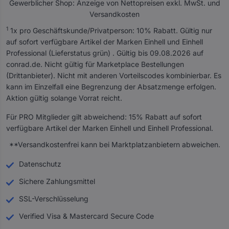
Gewerblicher Shop: Anzeige von Nettopreisen exkl. MwSt. und
Versandkosten
A
1
1x pro Geschäftskunde/Privatperson: 10% Rabatt. Gültig nur
l
auf sofort verfügbare Artikel der Marken Einhell und Einhell
l
Professional (Lieferstatus grün) . Gültig bis 09.08.2026 auf
e
conrad.de. Nicht gültig für Marketplace Bestellungen
P
(Drittanbieter). Nicht mit anderen Vorteilscodes kombinierbar. Es
r
kann im Einzelfall eine Begrenzung der Absatzmenge erfolgen.
e
Aktion gültig solange Vorrat reicht.
i
s
Für PRO Mitglieder gilt abweichend: 15% Rabatt auf sofort
a
verfügbare Artikel der Marken Einhell und Einhell Professional.
n
**Versandkostenfrei kann bei Marktplatzanbietern abweichen.
g
a
Datenschutz
b
Sichere Zahlungsmittel
e
n
SSL-Verschlüsselung
s
Verified Visa & Mastercard Secure Code
i
n