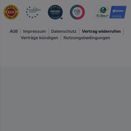
d
i
n
k
AGB
Impressum
Datenschutz
Vertrag widerrufen
l
Verträge kündigen
Nutzungsbedingungen
.
M
w
S
t
.
u
n
d
z
z
g
l
.
V