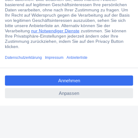
Der Conrad Newsletter
Jetzt anmelden und exklusive Aktionen,
aktuelle News und Angebote immer zuerst
erhalten.
Jetzt anmelden
ccp.user.init.failed.titl
Filialen
e
Versandkostenfrei ab 100,00 € zzgl. MwSt. **
ccp.user.init.failed
Angebotsservice
Beschaffungsservice
Für Geschäftskunden