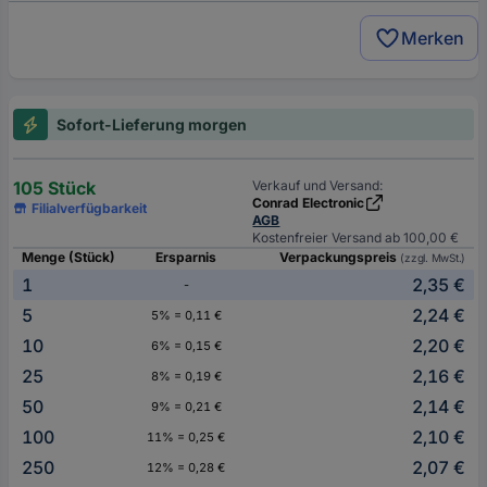
Merken
Sofort-Lieferung morgen
105 Stück
Verkauf und Versand:
Conrad Electronic
Filialverfügbarkeit
AGB
Kostenfreier Versand ab 100,00 €
Menge (Stück)
Ersparnis
Verpackungspreis
(zzgl. MwSt.)
1
2,35 €
-
5
2,24 €
5% = 0,11 €
10
2,20 €
6% = 0,15 €
25
2,16 €
8% = 0,19 €
50
2,14 €
9% = 0,21 €
100
2,10 €
11% = 0,25 €
250
2,07 €
12% = 0,28 €