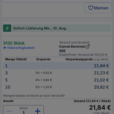
Merken
Sofort-Lieferung Mo., 10. Aug.
3132 Stück
Verkauf und Versand:
Conrad Electronic
Filialverfügbarkeit
AGB
Kostenfreier Versand ab 100,00 €
Menge (Stück)
Ersparnis
Verpackungspreis
(zzgl. MwSt.)
1
21,84 €
-
3
21,23 €
3% = 0,61 €
5
21,02 €
4% = 0,82 €
10
20,82 €
5% = 1,02 €
Mengenrabatte variieren je nach Verkäufer
Anzahl
Gesamt (21,84 € / Stück)
21,84 €
Stück
zzgl. MwSt.