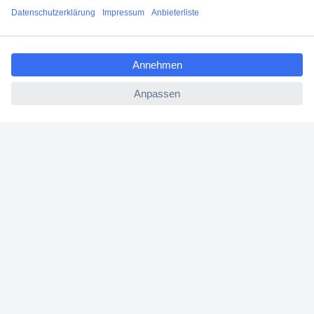
Angebotsservice
ccp.user.init.failed.titl
Beschaffungsservice
e
ccp.user.init.failed
Für Geschäftskunden
E-Procurement
Open Catalog Interface (OCI)
Conrad Smart Procure (CSP)
Für Verkäufer
Für Affiliate
Für Lieferanten