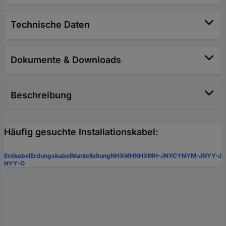
Technische Daten
Dokumente & Downloads
Beschreibung
Häufig gesuchte Installationskabel:
Erdkabel
Erdungskabel
Mantelleitung
NHXMH
NHXMH-J
NYCY
NYM-J
NYY-J
NYY-O