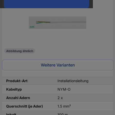
oder
eine
Hst.-
Teile-
Nr.
ein
Abbildung ähnlich
Weitere Varianten
Produkt-Art
Installationsleitung
Kabeltyp
NYM-O
Anzahl Adern
2 x
Querschnitt (je Ader)
1.5 mm²
Inhalt
100 m