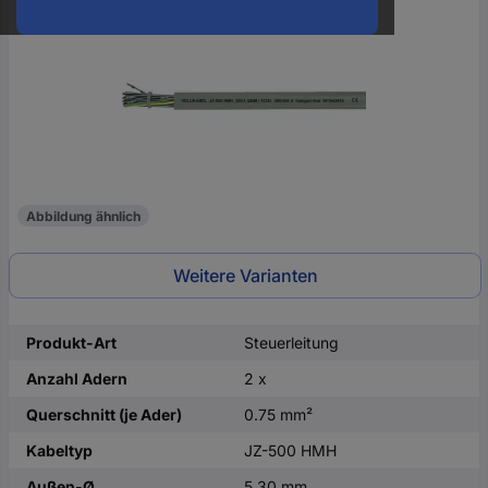
oder
eine
Hst.-
Teile-
Nr.
ein
Abbildung ähnlich
Weitere Varianten
Produkt-Art
Steuerleitung
Anzahl Adern
2 x
Querschnitt (je Ader)
0.75 mm²
Kabeltyp
JZ-500 HMH
Außen-Ø
5.30 mm