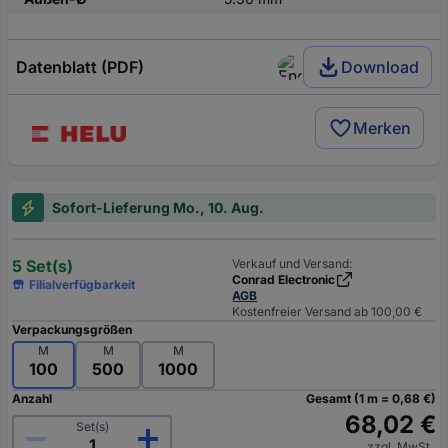
Datenblatt (PDF)
Download
Merken
Sofort-Lieferung Mo., 10. Aug.
5 Set(s)
Verkauf und Versand:
Conrad Electronic
Filialverfügbarkeit
AGB
Kostenfreier Versand ab 100,00 €
Verpackungsgrößen
M
M
M
100
500
1000
Anzahl
Gesamt (1 m = 0,68 €)
68,02 €
Set(s)
zzgl. MwSt.