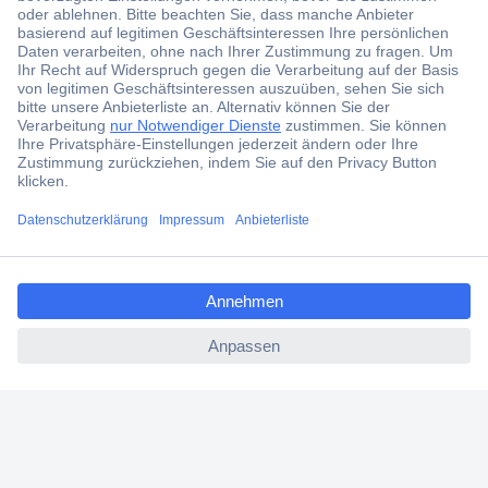
Jetzt anmelden und exklusive Aktionen,
aktuelle News und Angebote immer zuerst
erhalten.
Jetzt anmelden
Filialen
Versandkostenfrei ab 100,00 € zzgl. MwSt. **
ccp.user.init.failed.titl
Angebotsservice
e
Beschaffungsservice
ccp.user.init.failed
Für Geschäftskunden
E-Procurement
Open Catalog Interface (OCI)