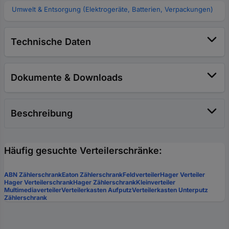
Umwelt & Entsorgung (Elektrogeräte, Batterien, Verpackungen)
Technische Daten
Dokumente & Downloads
Beschreibung
Häufig gesuchte Verteilerschränke:
ABN Zählerschrank
Eaton Zählerschrank
Feldverteiler
Hager Verteiler
Hager Verteilerschrank
Hager Zählerschrank
Kleinverteiler
Multimediaverteiler
Verteilerkasten Aufputz
Verteilerkasten Unterputz
Zählerschrank