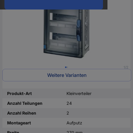
oder
eine
Hst.-
Teile-
Nr.
ein
1/2
Weitere Varianten
Produkt-Art
Kleinverteiler
Anzahl Teilungen
24
Anzahl Reihen
2
Montageart
Aufputz
Breite
270 mm