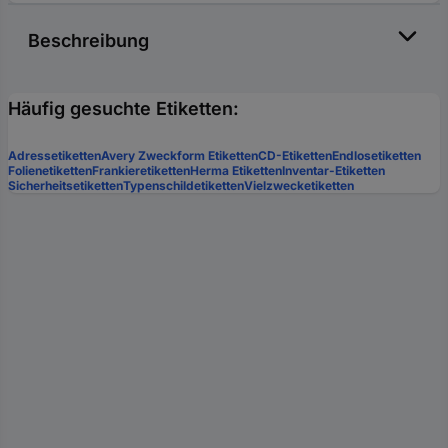
Beschreibung
Häufig gesuchte Etiketten:
Adressetiketten
Avery Zweckform Etiketten
CD-Etiketten
Endlosetiketten
Folienetiketten
Frankieretiketten
Herma Etiketten
Inventar-Etiketten
Sicherheitsetiketten
Typenschildetiketten
Vielzwecketiketten