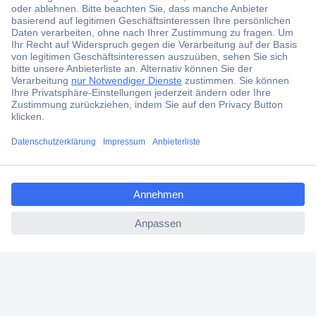
Jetzt anmelden und exklusive Aktionen,
aktuelle News und Angebote immer zuerst
erhalten.
Jetzt anmelden
Filialen
Versandkostenfrei ab 100,00 € zzgl. MwSt. **
ccp.user.init.failed.titl
Angebotsservice
e
Beschaffungsservice
ccp.user.init.failed
Für Geschäftskunden
E-Procurement
Open Catalog Interface (OCI)