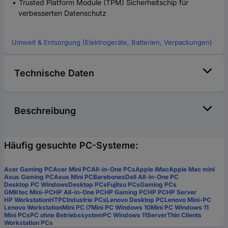
Trusted Platform Module (TPM) Sicherheitschip für
verbesserten Datenschutz
Umwelt & Entsorgung (Elektrogeräte, Batterien, Verpackungen)
Technische Daten
Beschreibung
Häufig gesuchte PC-Systeme:
Acer Gaming PC
Acer Mini PC
All-in-One PCs
Apple iMac
Apple Mac mini
Asus Gaming PC
Asus Mini PC
Barebones
Dell All-in-One PC
Desktop PC Windows
Desktop PCs
Fujitsu PCs
Gaming PCs
GMKtec Mini-PC
HP All-in-One PC
HP Gaming PC
HP PC
HP Server
HP Workstation
HTPC
Industrie PCs
Lenovo Desktop PC
Lenovo Mini-PC
Lenovo Workstation
Mini PC i7
Mini PC Windows 10
Mini PC Windows 11
Mini PCs
PC ohne Betriebssystem
PC Windows 11
Server
Thin Clients
Workstation PCs