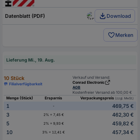
Datenblatt (PDF)
Download
Merken
Lieferung Mi., 19. Aug.
10 Stück
Verkauf und Versand:
Conrad Electronic
Filialverfügbarkeit
AGB
Kostenfreier Versand ab 100,00 €
Menge (Stück)
Ersparnis
Verpackungspreis
(zzgl. MwSt.)
1
469,75 €
-
3
462,30 €
2% = 7,45 €
5
459,82 €
2% = 9,93 €
10
457,34 €
3% = 12,41 €