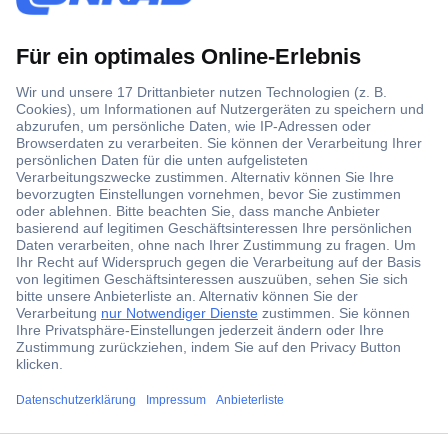
Der Conrad Newsletter
Jetzt anmelden und exklusive Aktionen,
aktuelle News und Angebote immer zuerst
erhalten.
Jetzt anmelden
Filialen
Versandkostenfrei ab 100,00 € zzgl. MwSt. **
Angebotsservice
ccp.user.init.failed.titl