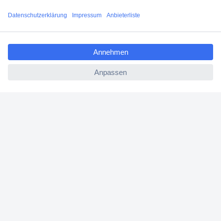
Filialen
ccp.user.init.failed.titl
Versandkostenfrei ab 100,00 € zzgl. MwSt. **
e
Angebotsservice
ccp.user.init.failed
Beschaffungsservice
Für Geschäftskunden
E-Procurement
Open Catalog Interface (OCI)
Conrad Smart Procure (CSP)
Für Verkäufer
Für Affiliate