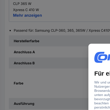
CLP 365 W
Xpress C 410 W
Mehr anzeigen
Passend für: Samsung CLP-360, 365, 365W / Xpress C4
Herstellerfarbe
Anschluss A
Anschluss B
Farbe
Ausführung