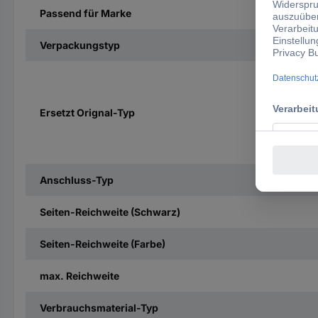
Passend für Marke
Verpackungstyp
Ersetzt Orignal-Typ
Anschluss-Typ
Seiten-Reichweite (Schwarz)
Seiten-Reichweite (Farbe)
max. Reichweite
Verbrauchsmaterial-Typ