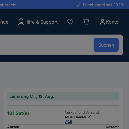
gaberecht
Fachhandel seit 1923
unde
Hilfe & Support
Konto
Suchen
Lieferung Mi., 12. Aug.
101 Set(s)
Verkauf und Versand:
MDH Handel
AGB
Anzahl
Gesamt