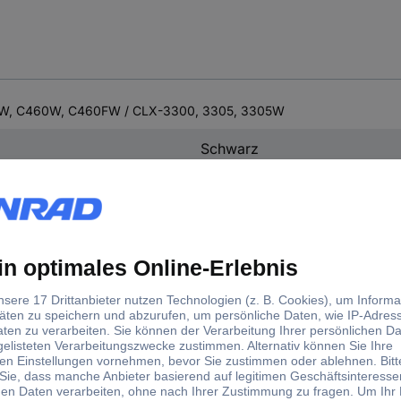
10W, C460W, C460FW / CLX-3300, 3305, 3305W
Schwarz
Print
Print
Schwarz
Cyan
Magenta
Gelb
Original