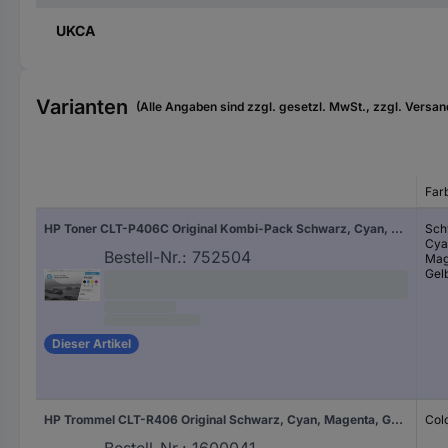
UKCA
Varianten
(Alle Angaben sind zzgl. gesetzl. MwSt., zzgl. Versan
Far
HP Toner CLT-P406C Original Kombi-Pack Schwarz, Cyan, Magenta, Gelb 1500 Seiten SU375A
Sch
Cya
Bestell-Nr.:
752504
Mag
Gel
Dieser Artikel
HP Trommel CLT-R406 Original Schwarz, Cyan, Magenta, Gelb 16000 Seiten SU403A
Col
Bestell-Nr.:
1600041