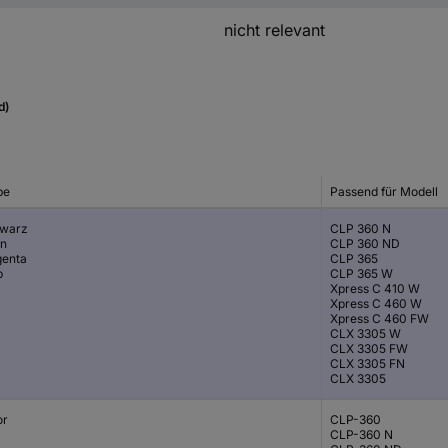
nicht relevant
d)
be
Passend für Modell
warz
CLP 360 N
n
CLP 360 ND
enta
CLP 365
b
CLP 365 W
Xpress C 410 W
Xpress C 460 W
Xpress C 460 FW
CLX 3305 W
CLX 3305 FW
CLX 3305 FN
CLX 3305
or
CLP-360
CLP-360 N