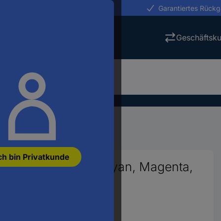
erungen in 24h
Garantiertes Rück
Geschäftsk
 IT-Endgeräte
ch bin Privatkunde
bi-Pack Schwarz, Cyan, Magenta,