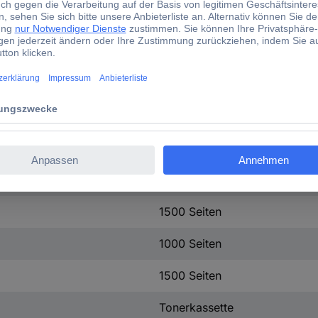
Samsung
Kombi-Pack
CLT-P406C
CLT-K406S
CLT-C406S
CLT-M406S
CLT-Y406S
Samsung
1500 Seiten
1000 Seiten
1500 Seiten
Tonerkassette