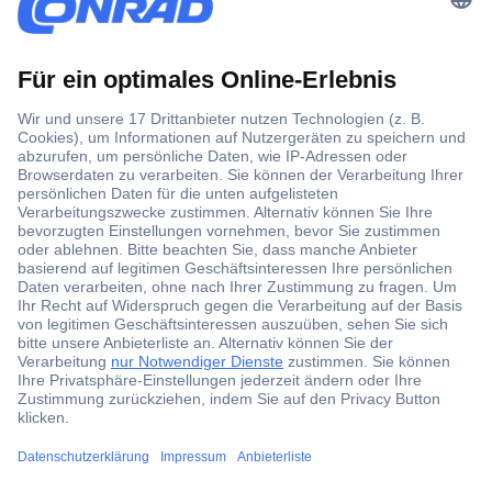
Der Conrad Newsletter
Jetzt anmelden und exklusive Aktionen,
aktuelle News und Angebote immer zuerst
erhalten.
Jetzt anmelden
Filialen
Versandkostenfrei ab 100,00 € zzgl. MwSt. **
Angebotsservice