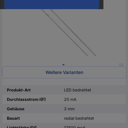
oder
eine
Hst.-
Teile-
Nr.
ein
1/2
Weitere Varianten
Produkt-Art
LED bedrahtet
Durchlassstrom I(F)
20 mA
Gehäuse
3 mm
Bauart
radial bedrahtet
Lichtstärke I(V)
12500 mcd