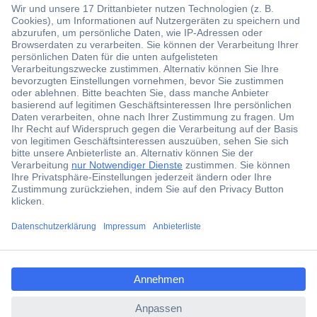
Der Conrad Newsletter
Jetzt anmelden und exklusive Aktionen,
aktuelle News und Angebote immer zuerst
erhalten.
Jetzt anmelden
ccp.user.init.failed.titl
Filialen
e
Versandkostenfrei ab 100,00 € zzgl. MwSt. **
ccp.user.init.failed
Angebotsservice