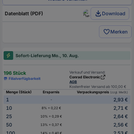
Datenblatt (PDF)
Download
Merken
Sofort-Lieferung Mo., 10. Aug.
196 Stück
Verkauf und Versand:
Conrad Electronic
Filialverfügbarkeit
AGB
Kostenfreier Versand ab 100,00 €
Menge (Stück)
Ersparnis
Verpackungspreis
(zzgl. MwSt.)
1
2,93 €
-
10
2,71 €
8% = 0,22 €
25
2,64 €
10% = 0,29 €
50
2,56 €
13% = 0,37 €
100
2,53 €
14% = 0,40 €