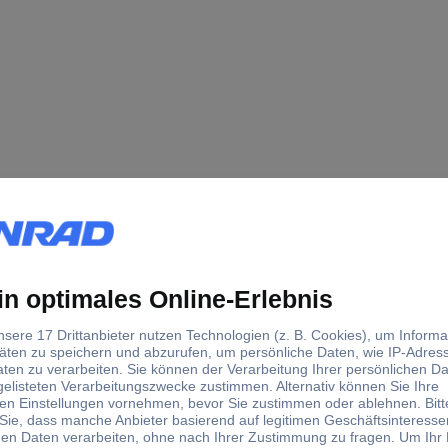
ung: 1 x M12; Codierung: A
Sensor
KD5039
10 V/DC
36 V/DC