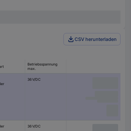
CSV herunterladen
Betriebsspannung
art
max.
36 V/DC
ßer
ßer
36 V/DC