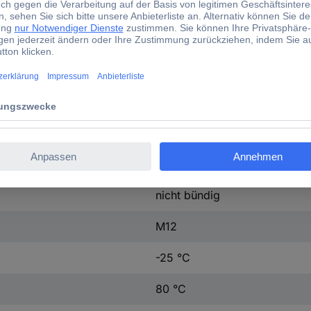
10 - 36 V/DC
1 Öffner
1 Schließer
60 mm
PNP
Kapazitiv
nicht bündig
M12
-25 °C
80 °C