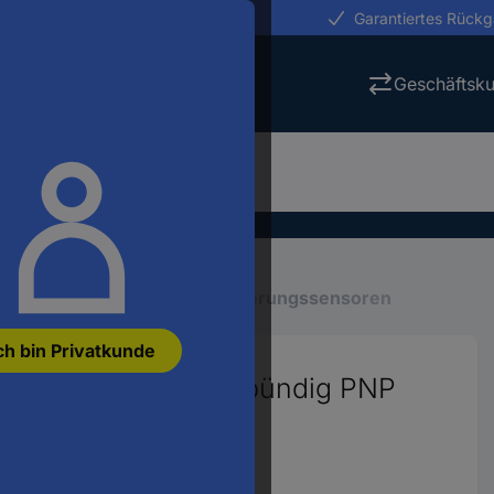
erungen in 24h
Garantiertes Rück
Geschäftsk
ng
Industriesensoren
Näherungssensoren
ch bin Privatkunde
D5039 KD5039 nicht bündig PNP