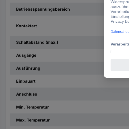
Betriebsspannungsbereich
Kontaktart
Schaltabstand (max.)
Ausgänge
Ausführung
Einbauart
Anschluss
Min. Temperatur
Max. Temperatur