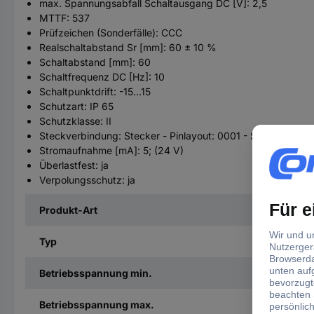
max. Spannungsabfall Schaltausgang DC [V]: 2,5
MTTF: 537
Prüfzeichen (Sonderfälle): CCC
Realschaltabstand Sr [mm]: 60 ± 10 %
Schaltabstand [mm]: 60
Schaltfrequenz DC [Hz]: 10
Schaltpunktdrift: -15...15
Schutzart: IP 65
Schutzklasse: II
Steckverbindung: Stecker - Pinlayout: 0001 - Steckverbind
Stromaufnahme [mA]: 5; (24 V)
Überlastfest: ja
Verpolungsschutz: ja
Produkt-Art
Typ
Betriebsspannung min.
Betriebsspannung max.