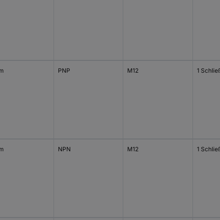
mm
PNP
M12
1 Schlie
mm
NPN
M12
1 Schlie