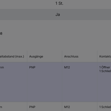
1 St.
Ja
d)
altabstand (max.)
Ausgänge
Anschluss
Kontakt
 mm
PNP
M12
1 Öffner
1 Schlie
mm
PNP
M12
1 Schlie