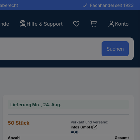
gaberecht
Fachhandel seit 1923
unde
Hilfe & Support
Konto
Suchen
Lieferung Mo., 24. Aug.
50 Stück
Verkauf und Versand:
intos GmbH
AGB
Anzahl
Gesamt