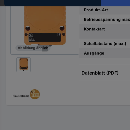
Hst.-
Teile-
Produkt-Art
Nr.
Betriebsspannung max
ein
Kontaktart
Schaltabstand (max.)
Abbildung ähnlich
Ausgänge
Datenblatt (PDF)