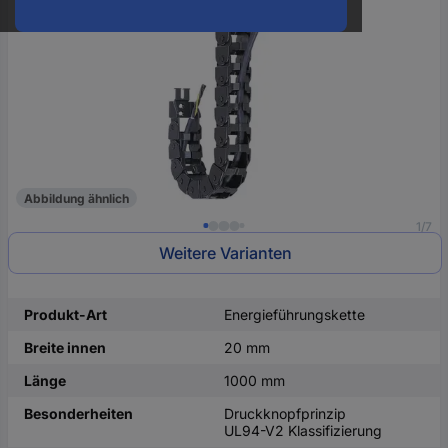
oder
eine
Hst.-
Teile-
Nr.
ein
Abbildung ähnlich
1/7
Weitere Varianten
Produkt-Art
Energieführungskette
Breite innen
20 mm
Länge
1000 mm
Besonderheiten
Druckknopfprinzip
UL94-V2 Klassifizierung