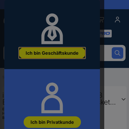
Lieferungen in 24h
Conrad
Conrad
Kategorien
Um
Ich bin Geschäftskunde
nach
dem
Produkt
zu
Startseite
...
Energieketten
suchen,
geben
Sie
igus Easy Chain® E-Kette® E08
ein
E08.20.038.0 Energieführungskette
Schlagwort,
Druckknopfprinzip, UL94-V2
eine
EAN:
2050000610363
Artikelnummer,
Hst.-Teile-Nr.:
E08.20.038.0
Klassifizierung
Bestell-Nr.:
740109
eine
Ich bin Privatkunde
EAN