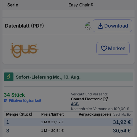
Serie
Easy Chain®
Datenblatt (PDF)
Download
Merken
Sofort-Lieferung Mo., 10. Aug.
34 Stück
Verkauf und Versand:
Conrad Electronic
Filialverfügbarkeit
AGB
Kostenfreier Versand ab 100,00 €
Menge (Stück)
Preis/Einheit
Verpackungspreis
(zzgl. MwSt.)
1
31,92 €
1 M = 31,92 €
3
30,54 €
1 M = 30,54 €