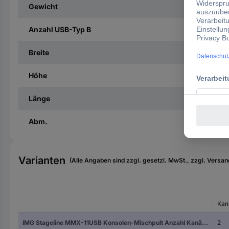
Gewicht
Anzahl USB-Typ B
Breite
Höhe
Länge
Abm.
Varianten
(Alle Angaben sind zzgl. gesetzl. MwSt., zzgl. Versan
Kan
IMG Stageline MMX-11USB Konsolen-Mischpult Anzahl Kanäle:2 USB-Anschluss
2