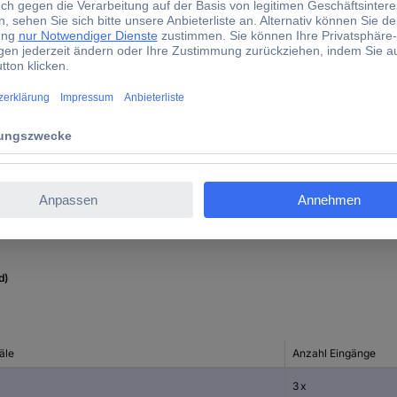
430 g
1 x
102 mm
45 mm
140 mm
(L x B x H) 140 x 102 x 45 
d)
äle
Anzahl Eingänge
3 x