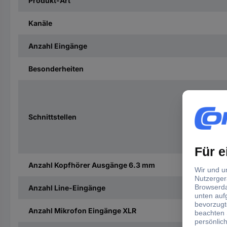
Produkt-Art
Kanäle
Anzahl Eingänge
Besonderheiten
Schnittstellen
Anzahl Kopfhörer Ausgänge 6.3 mm
Anzahl Line-Eingänge
Anzahl Mikrofon Eingänge XLR