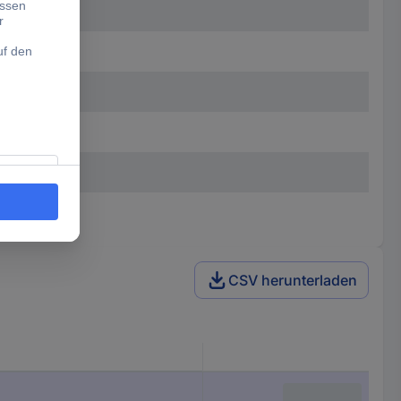
mm
CSV herunterladen