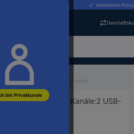
erungen in 24h
Garantiertes Rück
Geschäftsk
PA
Mischpulte
Analoge Mischpulte
ch bin Privatkunde
n-Mischpult Anzahl Kanäle:2 USB-
116