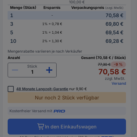
100,00 €
Menge (Stück)
Ersparnis
Verpackungspreis
(zzgl. MwSt.)
1
70,58 €
-
3
69,80 €
1% = 0,78 €
5
69,54 €
1% = 1,04 €
10
69,28 €
2% = 1,30 €
Mengenrabatte variieren je nach Verkäufer
Anzahl
Gesamt (70,58 € / Stück)
77,30 €
-9 %
Stück
70,58 €
zzgl. MwSt.
Versand
48 Monate Langzeit-Garantie
nur 9,90 €
Nur noch 2 Stück verfügbar
Kostenfreier Versand mit
In den Einkaufswagen