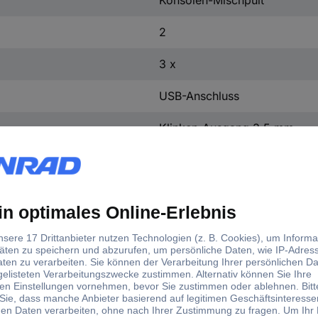
Konsolen-Mischpult
2
3 x
USB-Anschluss
Klinken-Ausgang 3.5 mm
Kopfhörer-Ausgang 3.5 mm
Cinch-Eingang
Cinch-Ausgang
Mikrofon-Eingang Kombi (XLR
1 x
1 x
1 x