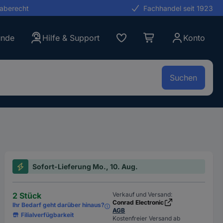
gaberecht
Fachhandel seit 1923
unde
Hilfe & Support
Konto
Suchen
Sofort-Lieferung Mo., 10. Aug.
2 Stück
Verkauf und Versand:
Conrad Electronic
Ihr Bedarf geht darüber hinaus?
AGB
Filialverfügbarkeit
Kostenfreier Versand ab