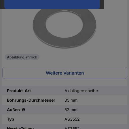
oder
eine
Hst.-
Teile-
Nr.
ein
Abbildung ähnlich
Weitere Varianten
Produkt-Art
Axiallagerscheibe
Bohrungs-Durchmesser
35 mm
Außen-Ø
52 mm
Typ
AS3552
Herst.-Teilenr.
AS3552