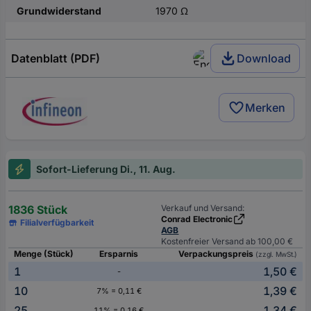
Grundwiderstand
1970 Ω
Datenblatt (PDF)
Download
Merken
Sofort-Lieferung Di., 11. Aug.
1836 Stück
Verkauf und Versand:
Conrad Electronic
Filialverfügbarkeit
AGB
Kostenfreier Versand ab 100,00 €
Menge (Stück)
Ersparnis
Verpackungspreis
(zzgl. MwSt.)
1
1,50 €
-
10
1,39 €
7% = 0,11 €
25
1,34 €
11% = 0,16 €