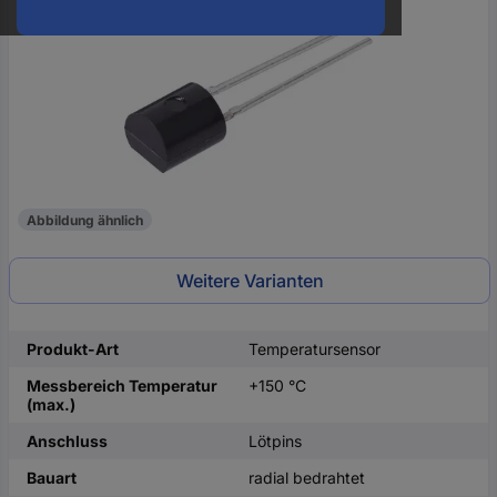
oder
eine
Hst.-
Teile-
Nr.
ein
Abbildung ähnlich
Weitere Varianten
Produkt-Art
Temperatursensor
Messbereich Temperatur
+150 °C
(max.)
Anschluss
Lötpins
Bauart
radial bedrahtet