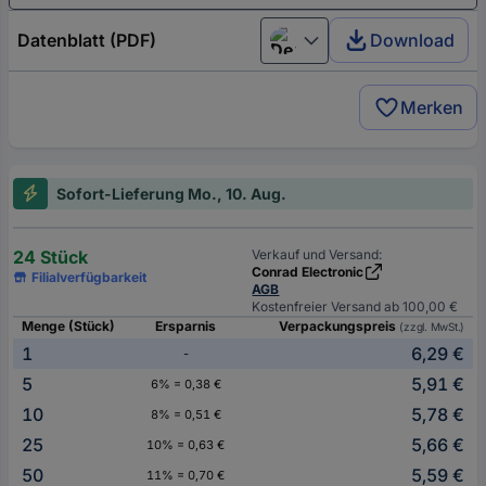
Datenblatt (PDF)
Download
Deutsch (Deutschland)
Merken
Sofort-Lieferung Mo., 10. Aug.
24 Stück
Verkauf und Versand:
Conrad Electronic
Filialverfügbarkeit
AGB
Kostenfreier Versand ab 100,00 €
Menge (Stück)
Ersparnis
Verpackungspreis
(zzgl. MwSt.)
1
6,29 €
-
5
5,91 €
6% = 0,38 €
10
5,78 €
8% = 0,51 €
25
5,66 €
10% = 0,63 €
50
5,59 €
11% = 0,70 €