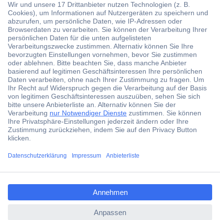
Der Conrad Newsletter
Jetzt anmelden und exklusive Aktionen,
aktuelle News und Angebote immer zuerst
erhalten.
Jetzt anmelden
ccp.user.init.failed.titl
Filialen
e
Versandkostenfrei ab 100,00 € zzgl. MwSt. **
ccp.user.init.failed
Angebotsservice