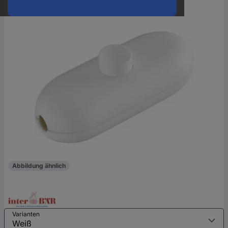
oder
eine
Hst.-
Teile-
Nr.
ein
Abbildung ähnlich
Varianten