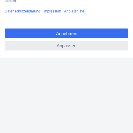
Jetzt anmelden
ccp.user.init.failed.titl
e
Filialen
ccp.user.init.failed
Versandkostenfrei ab 100,00 € zzgl. MwSt. **
Angebotsservice
Beschaffungsservice
Für Geschäftskunden
E-Procurement
Open Catalog Interface (OCI)
Conrad Smart Procure (CSP)